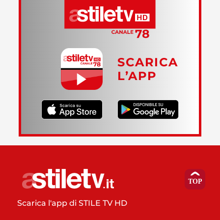
SCARICA
L’APP
Scarica l'app di STILE TV HD