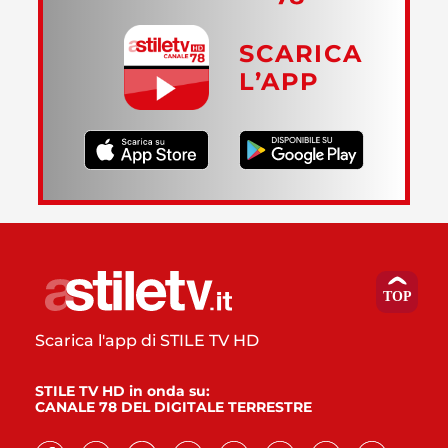
SCARICA
L’APP
Scarica l'app di STILE TV HD
STILE TV HD in onda su:
CANALE 78 DEL DIGITALE TERRESTRE