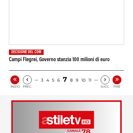
DECISIONE DEL CDM
Campi Flegrei, Governo stanzia 100 milioni di euro
«
»
‹
›
7
…
…
3
4
5
6
8
9
10
11
INIZIO
PREC.
SUCC.
FINE