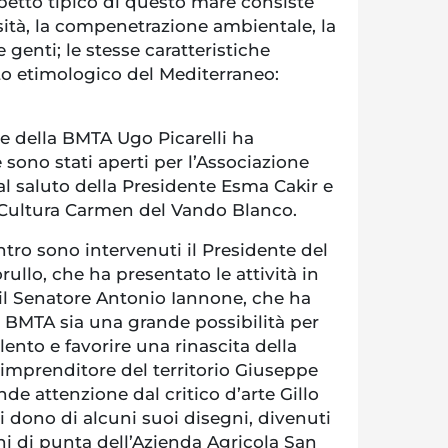
petto tipico di questo mare consiste
sità, la compenetrazione ambientale, la
e genti; le stesse caratteristiche
ato etimologico del Mediterraneo:
re della BMTA Ugo Picarelli ha
 sono stati aperti per l’Associazione
l saluto della Presidente Esma Cakir e
a Cultura Carmen del Vando Blanco.
ntro sono intervenuti il Presidente del
llo, che ha presentato le attività in
l Senatore Antonio Iannone, che ha
a BMTA sia una grande possibilità per
lento e favorire una rinascita della
’imprenditore del territorio Giuseppe
e attenzione dal critico d’arte Gillo
li dono di alcuni suoi disegni, divenuti
ini di punta dell’Azienda Agricola San