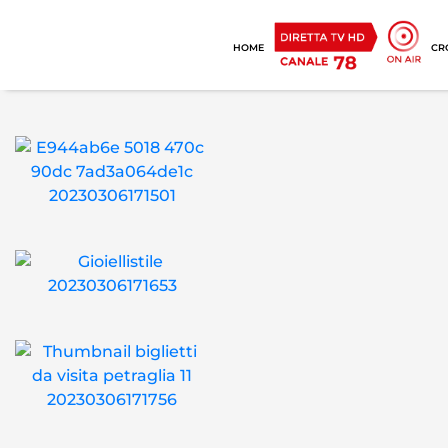
HOME
CR