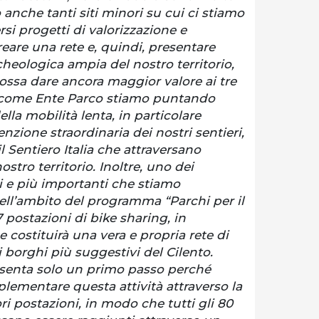
anche tanti siti minori su cui ci stiamo
rsi progetti di valorizzazione e
reare una rete e, quindi, presentare
rcheologica ampia del nostro territorio,
ossa dare ancora maggior valore ai tre
re, come Ente Parco stiamo puntando
la mobilità lenta, in particolare
zione straordinaria dei nostri sentieri,
l Sentiero Italia che attraversano
stro territorio. Inoltre, uno dei
i e più importanti che stiamo
ll’ambito del programma “Parchi per il
 postazioni di bike sharing, in
e costituirà una vera e propria rete di
i borghi più suggestivi del Cilento.
esenta solo un primo passo perché
lementare questa attività attraverso la
ori postazioni, in modo che tutti gli 80