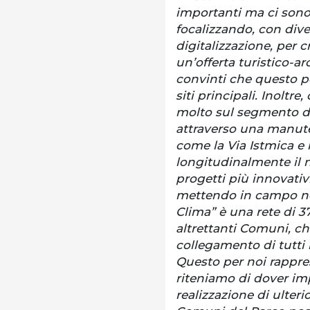
importanti ma ci sono 
focalizzando, con dive
digitalizzazione, per c
un’offerta turistico-a
convinti che questo p
siti principali. Inolt
molto sul segmento del
attraverso una manuten
come la Via Istmica e i
longitudinalmente il no
progetti più innovativ
mettendo in campo ne
Clima” è una rete di 37
altrettanti Comuni, ch
collegamento di tutti 
Questo per noi rappr
riteniamo di dover imp
realizzazione di ulteri