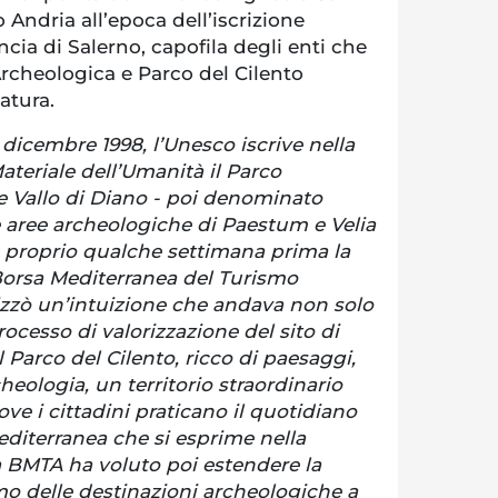
 Andria all’epoca dell’iscrizione
ncia di Salerno, capofila degli enti che
cheologica e Parco del Cilento
atura.
 dicembre 1998, l’Unesco iscrive nella
ateriale dell’Umanità il Parco
e Vallo di Diano - poi denominato
e aree archeologiche di Paestum e Velia
; proprio qualche settimana prima la
Borsa Mediterranea del Turismo
zzò un’intuizione che andava non solo
cesso di valorizzazione del sito di
 Parco del Cilento, ricco di paesaggi,
rcheologia, un territorio straordinario
e i cittadini praticano il quotidiano
editerranea che si esprime nella
La BMTA ha voluto poi estendere la
o delle destinazioni archeologiche a