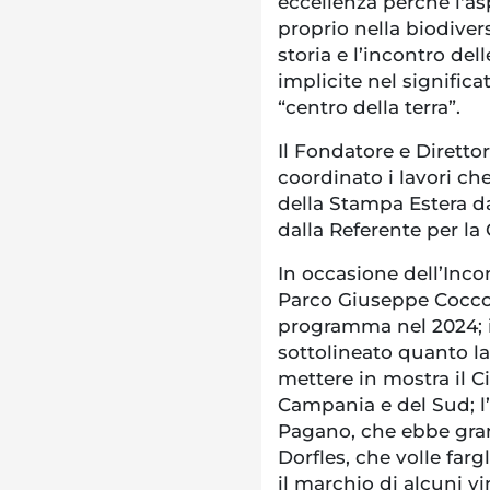
eccellenza perché l'as
proprio nella biodiver
storia e l’incontro dell
implicite nel signific
“centro della terra”.
Il Fondatore e Diretto
coordinato i lavori che
della Stampa Estera da
dalla Referente per l
In occasione dell’Inco
Parco Giuseppe Coccoru
programma nel 2024; i
sottolineato quanto l
mettere in mostra il Ci
Campania e del Sud; l
Pagano, che ebbe grand
Dorfles, che volle farg
il marchio di alcuni v