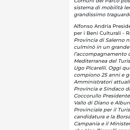
Comuni del Parco poss
sistema di mobilità l
grandissimo traguardo
Alfonso Andria Presid
per i Beni Culturali - R
Provincia di Salerno n
culminò in un grande r
l’accompagnamento del
Mediterranea del Turi
Ugo Picarelli. Oggi q
compiono 25 anni e gu
Amministratori attuali:
Provincia e Sindaco 
Coccorullo Presidente 
Vallo di Diano e Alburni
Provinciale per il Tur
candidatura e la Bors
Campania e il Minister