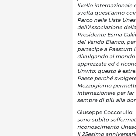
livello internazionale
svolta quest’anno coin
Parco nella Lista Unes
dell’Associazione dell
Presidente Esma Cakir
del Vando Blanco, per
partecipe a Paestum in
divulgando al mondo l
apprezzata ed è ricon
Unwto: questo è estr
Paese perché svolgere
Mezzogiorno permette 
internazionale per far 
sempre di più alla do
Giuseppe Coccorullo:
sono subito soffermat
riconoscimento Unesco
il 25esimo anniversar