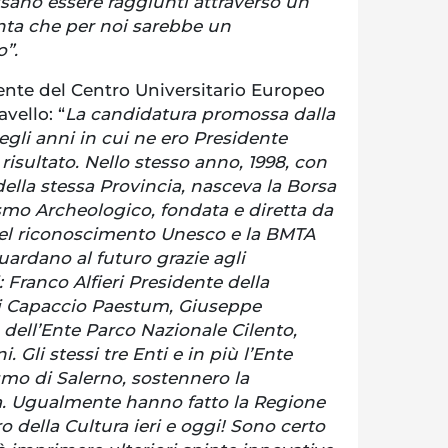
ano essere raggiunti attraverso un
enta che per noi sarebbe un
”.
ente del Centro Universitario Europeo
avello: “
La candidatura promossa dalla
egli anni in cui ne ero Presidente
isultato. Nello stesso anno, 1998, con
la stessa Provincia, nasceva la Borsa
smo Archeologico, fondata e diretta da
uel riconoscimento Unesco e la BMTA
ardano al futuro grazie agli
 Franco Alfieri Presidente della
di Capaccio Paestum, Giuseppe
dell’Ente Parco Nazionale Cilento,
. Gli stessi tre Enti e in più l’Ente
ismo di Salerno, sostennero la
a. Ugualmente hanno fatto la Regione
o della Cultura ieri e oggi! Sono certo