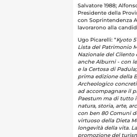
Salvatore 1988; Alfonso
Presidente della Provi
con Soprintendenza Ar
lavorarono alla candid
Ugo Picarelli: “
Kyoto 5
Lista del Patrimonio M
Nazionale del Cilento 
anche Alburni - con l
e la Certosa di Padula
prima edizione della 
Archeologico concreti
ad accompagnare il pro
Paestum ma di tutto il
natura, storia, arte, a
con ben 80 Comuni dov
virtuoso della Dieta M
longevità della vita. 
promozione del turism