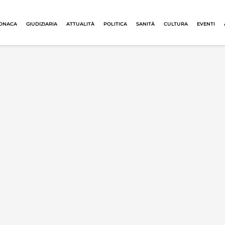
ONACA
GIUDIZIARIA
ATTUALITÀ
POLITICA
SANITÀ
CULTURA
EVENTI