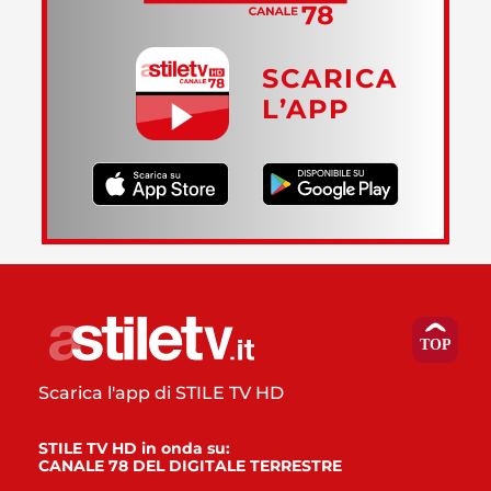
SCARICA
L’APP
Scarica l'app di STILE TV HD
STILE TV HD in onda su:
CANALE 78 DEL DIGITALE TERRESTRE