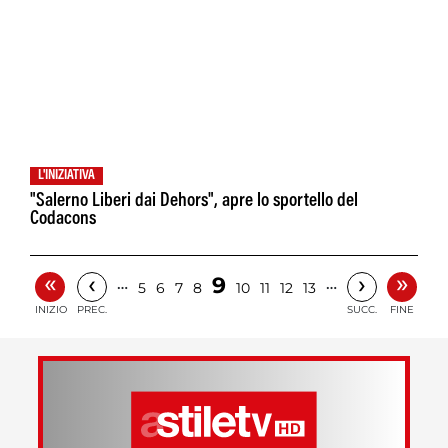
L'INIZIATIVA
"Salerno Liberi dai Dehors", apre lo sportello del
Codacons
«
»
‹
›
9
…
…
5
6
7
8
10
11
12
13
INIZIO
PREC.
SUCC.
FINE