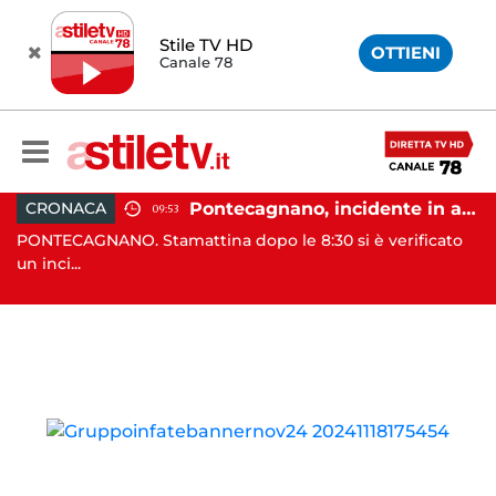
Stile TV HD
OTTIENI
Canale 78
e cambio di passo e nuova stagione politica"
Pontecagnano, incidente in autostrada: 5 giovani feriti
CRONACA
09:53
PONTECAGNANO. Stamattina dopo le 8:30 si è verificato
EB
un inci...
co