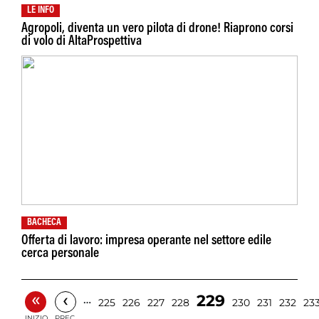
LE INFO
Agropoli, diventa un vero pilota di drone! Riaprono corsi
di volo di AltaProspettiva
BACHECA
Offerta di lavoro: impresa operante nel settore edile
cerca personale
«
‹
229
…
225
226
227
228
230
231
232
23
INIZIO
PREC.