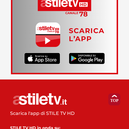
SCARICA
L’APP
Scarica l'app di STILE TV HD
STILE TV HD in onda su: