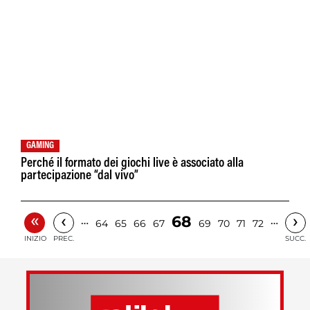
GAMING
Perché il formato dei giochi live è associato alla
partecipazione “dal vivo”
«
‹
›
68
…
…
64
65
66
67
69
70
71
72
INIZIO
PREC.
SUCC.