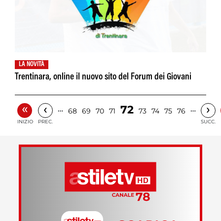
LA NOVITÀ
Trentinara, online il nuovo sito del Forum dei Giovani
«
‹
›
72
…
…
68
69
70
71
73
74
75
76
INIZIO
PREC.
SUCC.