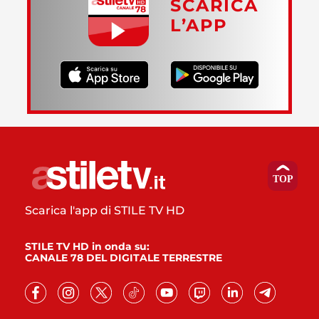
SCARICA
L’APP
Scarica l'app di STILE TV HD
STILE TV HD in onda su:
CANALE 78 DEL DIGITALE TERRESTRE