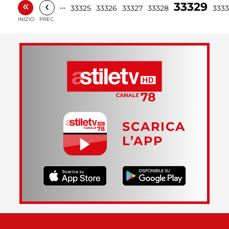
«
‹
33329
…
33325
33326
33327
33328
333
INIZIO
PREC.
SCARICA
L’APP