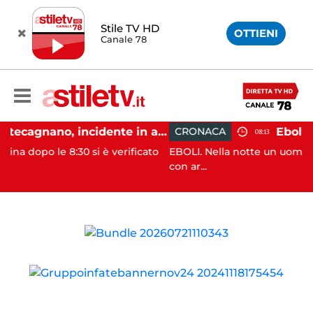
Stile TV HD
OTTIENI
Canale 78
Pontecagnano, incidente in autostrada: 5 giovani feriti
CRONACA
08:13
:30 si è verificato
EBOLI. Nella notte un uomo e’ stato aggr
con ar...