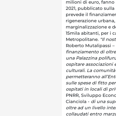
milioni di euro, fanno
2021, pubblicato sulla
prevede il finanziamen
rigenerazione urbana, 
marginalizzazione e d
15mila abitanti, per i 
Metropolitane.
"Il no
Roberto Mutalipassi –
finanziamento di oltre 
una Palazzina polifunz
ospitare associazioni e
culturali. La comunità
permetteranno all’Ent
sulle spese di fitto per 
ospitati in locali di pri
PNRR, Sviluppo Econom
Cianciola -
di una supe
oltre ad un livello int
collaudati entro marzo