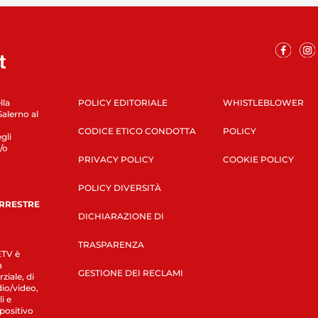
lla
POLICY EDITORIALE
WHISTLEBLOWER
Salerno al
CODICE ETICO CONDOTTA
POLICY
gli
/o
PRIVACY POLICY
COOKIE POLICY
POLICY DIVERSITÀ
ERRESTRE
DICHIARAZIONE DI
TRASPARENZA
LETV è
a
GESTIONE DEI RECLAMI
ziale, di
dio/video,
i e
spositivo