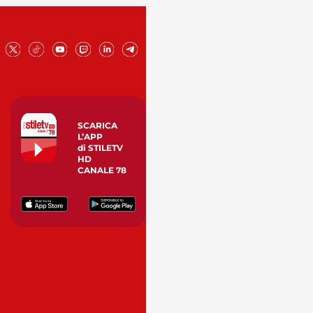
SCARICA
L’APP
di STILETV
HD
CANALE 78