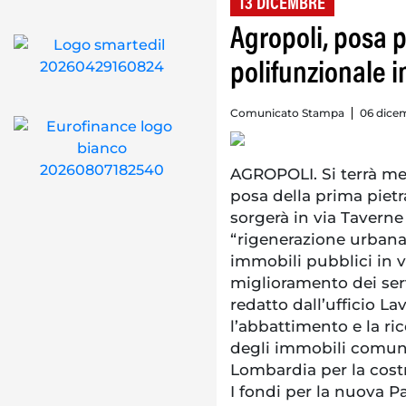
13 DICEMBRE
Agropoli, posa p
polifunzionale i
Comunicato Stampa
06 dicem
AGROPOLI. Si terrà mer
posa della prima pietr
sorgerà in via Taverne
“rigenerazione urbana”
immobili pubblici in vi
miglioramento dei servi
redatto dall’ufficio La
l’abbattimento e la ri
degli immobili comuna
Lombardia per la costr
I fondi per la nuova Pa