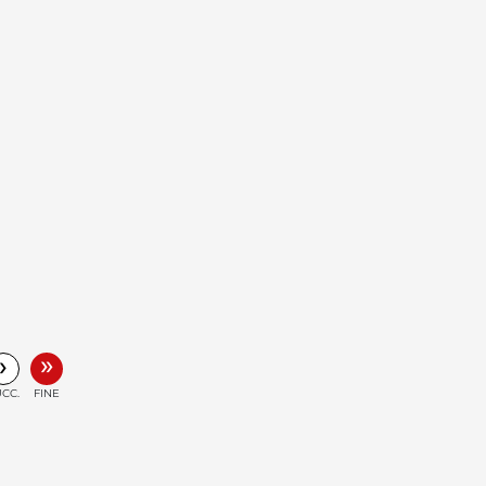
»
›
CC.
FINE