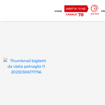
HOME
CR