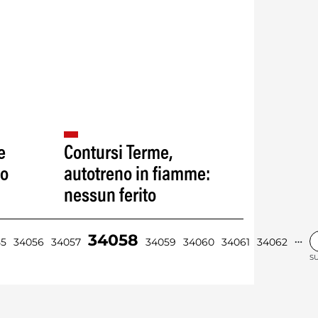
e
Contursi Terme,
to
autotreno in fiamme:
nessun ferito
34058
…
55
34056
34057
34059
34060
34061
34062
SU