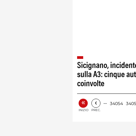
Sicignano, incident
sulla A3: cinque au
coinvolte
«
‹
…
34054
340
INIZIO
PREC.