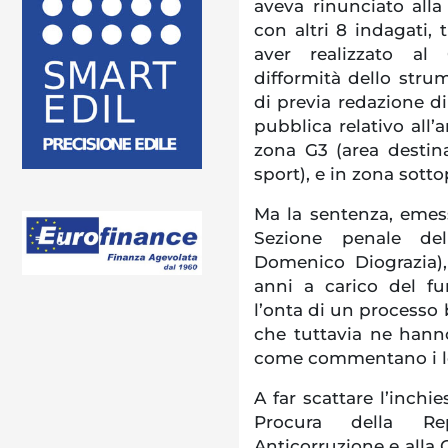
aveva rinunciato alla
con altri 8 indagati, 
aver realizzato al
difformità dello stru
di previa redazione di
pubblica relativo all’
zona G3 (area destina
sport), e in zona sott
Ma la sentenza, emess
Sezione penale del
Domenico Diograzia)
anni a carico del fu
l’onta di un processo
che tuttavia ne hanno
come commentano i le
A far scattare l’inchie
Procura della Rep
Anticorruzione e alla C