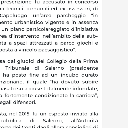
 prescrizione, fu accusato in concorso
tra tecnici comunali ed ex assessori, di
 Capoluogo un’area parcheggio “in
mento urbanistico vigente e in assenza
 un piano particolareggiato d’iniziativa
area d’intervento, nell’ambito della sub-
ta a spazi attrezzati a parco giochi e
oposta a vincolo paesaggistico”.
a dai giudici del Collegio della Prima
 Tribunale di Salerno (presidente
, ha posto fine ad un incubo durato
nzionario, il quale “ha dovuto subire
 basato su accuse totalmente infondate,
 fortemente condizionato la carriera”,
gali difensori.
sta, nel 2015, fu un esposto inviato alla
ubblica di Salerno, all’Autorità
orte dei Conti dagli allora consiglieri di