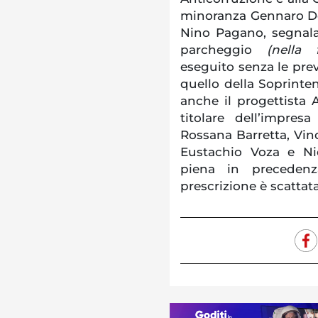
minoranza Gennaro De 
Nino Pagano, segnalan
parcheggio
(nella 
eseguito senza le prev
quello della Soprinten
anche il progettista A
titolare dell’impres
Rossana Barretta, Vin
Eustachio Voza e Nic
piena in precedenza
prescrizione è scattata