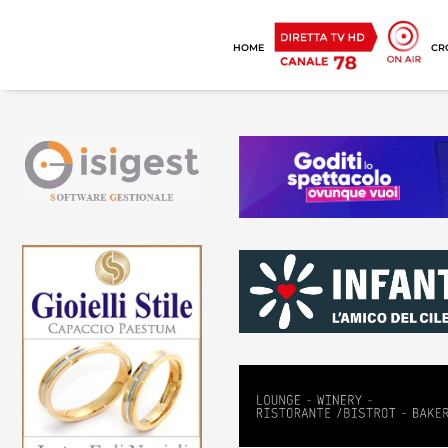
HOME
CR