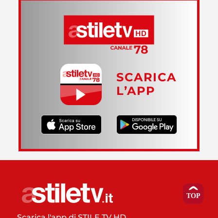
SCARICA
L’APP
Scarica l'app di STILE TV HD