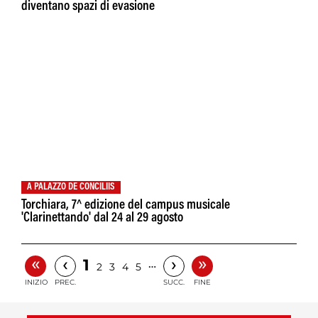
diventano spazi di evasione
A PALAZZO DE CONCILIIS
Torchiara, 7^ edizione del campus musicale
'Clarinettando' dal 24 al 29 agosto
«
»
‹
›
1
…
2
3
4
5
INIZIO
PREC.
SUCC.
FINE