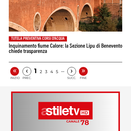
TUTELA PREVENTIVA CORSI D'ACQUA
Inquinamento fiume Calore: la Sezione Lipu di Benevento
chiede trasparenza
«
»
‹
›
1
…
2
3
4
5
INIZIO
PREC.
SUCC.
FINE