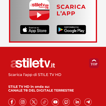
SCARICA
L’APP
Scarica l'app di STILE TV HD
STILE TV HD in onda su:
CANALE 78 DEL DIGITALE TERRESTRE