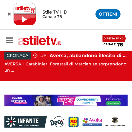
Stile TV HD
OTTIENI
Canale 78
Aversa, abbandono illecito di rifiuti: uomo sorpreso dai carabinieri
ATTUALITÀ
11:54
arabinieri Forestali di Marcianise sorprendono
POZZUOLI. La te
Campi Fl...