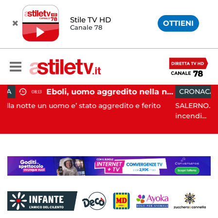
Stile TV HD
OTTIENI
Canale 78
Eboli, uomo aggredito nella notte: indagini in corso
CRONACA
08:09
’ stato aggredito e ferito
SALERNO. L’ANPANA OFFICIAL ODV
incendi...