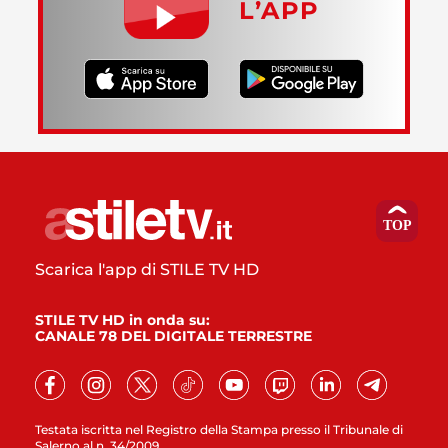
L’APP
Scarica l'app di STILE TV HD
STILE TV HD in onda su:
CANALE 78 DEL DIGITALE TERRESTRE
Testata iscritta nel Registro della Stampa presso il Tribunale di
Salerno al n. 34/2009