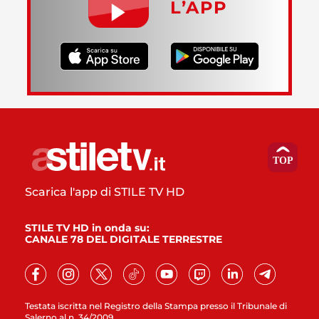
L’APP
Scarica l'app di STILE TV HD
STILE TV HD in onda su:
CANALE 78 DEL DIGITALE TERRESTRE
Testata iscritta nel Registro della Stampa presso il Tribunale di
Salerno al n. 34/2009