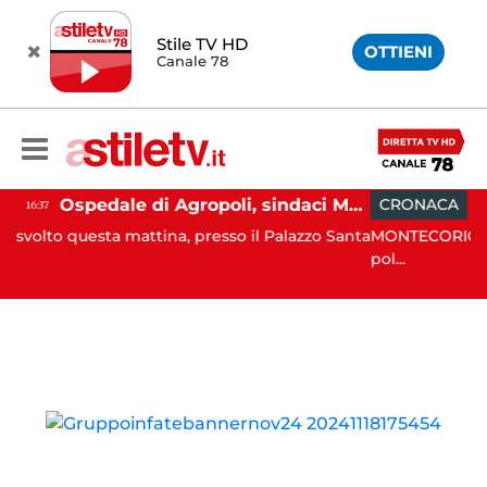
Stile TV HD
OTTIENI
Canale 78
Ospedale di Agropoli, sindaci Mutalipassi e Rizzo incontrano Fico: “Intesa per potenziare servizi”
CRONACA
06:17
sta mattina, presso il Palazzo Santa
MONTECORICE. Blitz congiun
pol...