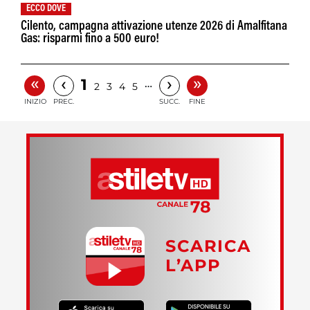
ECCO DOVE
Cilento, campagna attivazione utenze 2026 di Amalfitana
Gas: risparmi fino a 500 euro!
«
»
‹
›
1
…
2
3
4
5
INIZIO
PREC.
SUCC.
FINE
SCARICA
L’APP