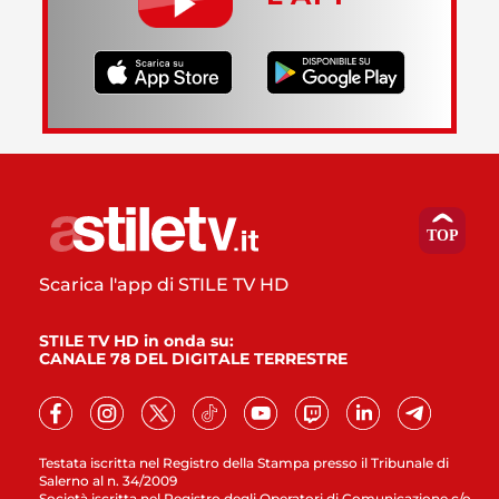
Scarica l'app di STILE TV HD
STILE TV HD in onda su:
CANALE 78 DEL DIGITALE TERRESTRE
Testata iscritta nel Registro della Stampa presso il Tribunale di
Salerno al n. 34/2009
Società iscritta nel Registro degli Operatori di Comunicazione c/o