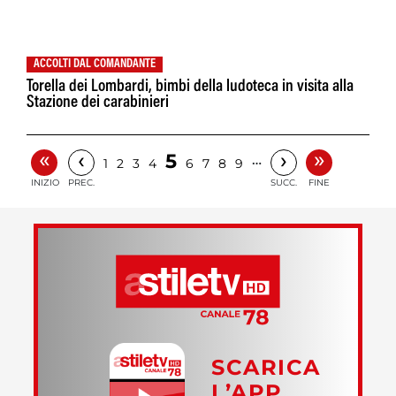
ACCOLTI DAL COMANDANTE
Torella dei Lombardi, bimbi della ludoteca in visita alla
Stazione dei carabinieri
«
»
‹
›
5
…
1
2
3
4
6
7
8
9
INIZIO
PREC.
SUCC.
FINE
SCARICA
L’APP