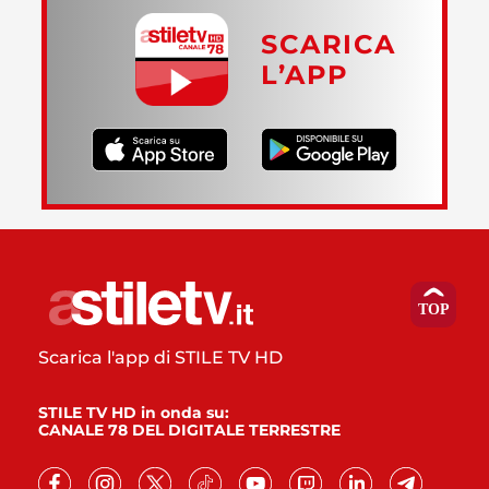
SCARICA
L’APP
Scarica l'app di STILE TV HD
STILE TV HD in onda su:
CANALE 78 DEL DIGITALE TERRESTRE