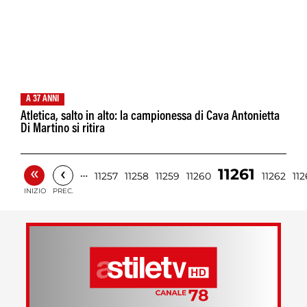
A 37 ANNI
Atletica, salto in alto: la campionessa di Cava Antonietta
Di Martino si ritira
«
‹
11261
…
11257
11258
11259
11260
11262
112
INIZIO
PREC.