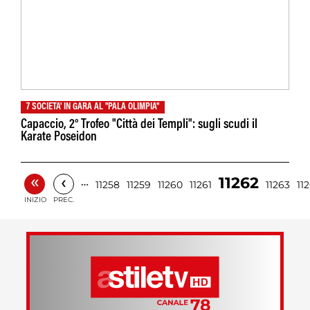
7 SOCIETA' IN GARA AL "PALA OLIMPIA"
Capaccio, 2° Trofeo "Città dei Templi": sugli scudi il
Karate Poseidon
«
‹
11262
…
11258
11259
11260
11261
11263
11
INIZIO
PREC.