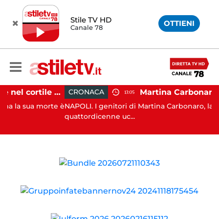
Stile TV HD
OTTIENI
Canale 78
Salerno, cadavere nel cortile di un palazzo: indaga la Polizia
CRONACA
13:05
 sua morte è
NAPOLI. I genitori di Martina Carbonaro, la
quattordicenne uc...