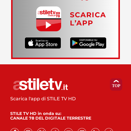
SCARICA
L’APP
Scarica l'app di STILE TV HD
STILE TV HD in onda su:
CANALE 78 DEL DIGITALE TERRESTRE