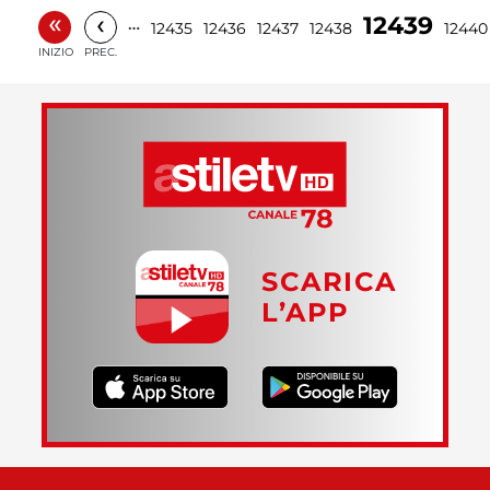
«
‹
12439
…
12435
12436
12437
12438
12440
INIZIO
PREC.
SCARICA
L’APP