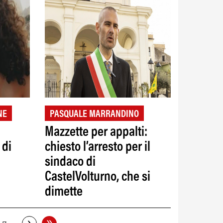
NE
PASQUALE MARRANDINO
Mazzette per appalti:
 di
chiesto l’arresto per il
sindaco di
CastelVolturno, che si
dimette
»
›
…