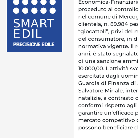
Economica-Finanziari
proceduto al controll
nel comune di Mercogl
clientela, n. 89.984 pez
“giocattoli”, privi del
del consumatore, in di
normativa vigente. Il 
anni, è stato segnalat
di una sanzione ammin
10.000,00. L’attività s
esercitata dagli uomi
Guardia di Finanza di 
Salvatore Minale, inten
natalizie, a contrasto 
conformi rispetto agli
garantire un’efficace
mercato competitivo o
possono beneficiare d