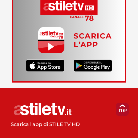
SCARICA
L’APP
Scarica l'app di STILE TV HD