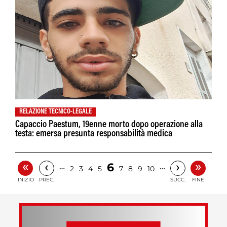
RELAZIONE TECNICO-LEGALE
Capaccio Paestum, 19enne morto dopo operazione alla
testa: emersa presunta responsabilità medica
«
»
‹
›
6
…
…
2
3
4
5
7
8
9
10
INIZIO
PREC.
SUCC.
FINE