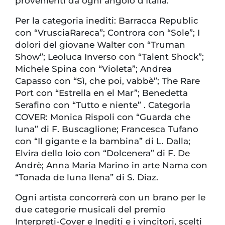
provenienti da ogni angolo d’Italia.
Per la categoria inediti: Barracca Republic
con “VrusciaRareca”; Controra con “Sole”; I
dolori del giovane Walter con “Truman
Show”; Leoluca Inverso con “Talent Shock”;
Michele Spina con “Violeta”; Andrea
Capasso con “Sì, che poi, vabbè”; The Rare
Port con “Estrella en el Mar”; Benedetta
Serafino con “Tutto e niente” . Categoria
COVER: Monica Rispoli con “Guarda che
luna” di F. Buscaglione; Francesca Tufano
con “Il gigante e la bambina” di L. Dalla;
Elvira dello Ioio con “Dolcenera” di F. De
Andrè; Anna Maria Marino in arte Nama con
“Tonada de luna llena” di S. Diaz.
Ogni artista concorrerà con un brano per le
due categorie musicali del premio
Interpreti-Cover e Inediti e i vincitori, scelti