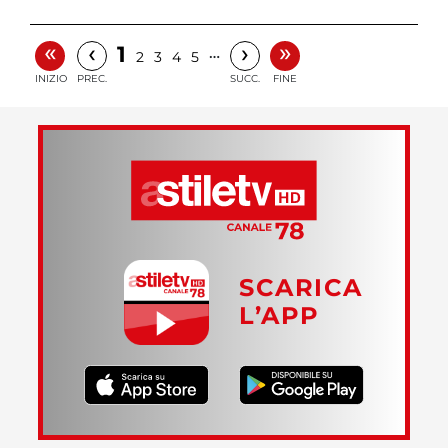
«
»
‹
›
1
…
2
3
4
5
INIZIO
PREC.
SUCC.
FINE
SCARICA
L’APP