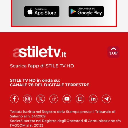
Scarica l'app di STILE TV HD
STILE TV HD in onda su:
CANALE 78 DEL DIGITALE TERRESTRE
Testata iscritta nel Registro della Stampa presso il Tribunale di
Salerno al n. 34/2009
Società iscritta nel Registro degli Operatori di Comunicazione c/o
l’AGCOM al n. 20133