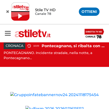
Stile TV HD
OTTIENI
Canale 78
, tenta di truffare anziana: 16enne denunciato dai carabinieri
Pontecagnano, si ribalta con l'auto alla rotatoria: giovane ferito
CRONACA
10:09
o
PONTECAGNANO. Incidente stradale, nella notte, a
C
Pontecagnano...
Ca