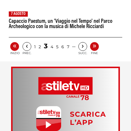
7 AGOSTO
Capaccio Paestum, un 'Viaggio nel Tempo' nel Parco
Archeologico con la musica di Michele Ricciardi
«
»
‹
›
3
…
1
2
4
5
6
7
INIZIO
PREC.
SUCC.
FINE
SCARICA
L’APP