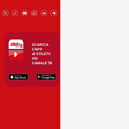
SCARICA
L’APP
di STILETV
HD
CANALE 78