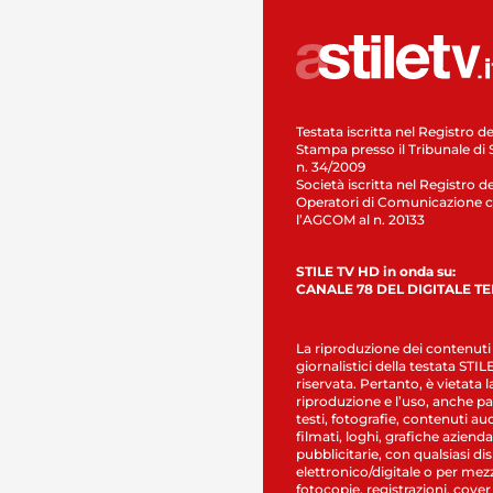
Testata iscritta nel Registro de
Stampa presso il Tribunale di 
n. 34/2009
Società iscritta nel Registro de
Operatori di Comunicazione c
l’AGCOM al n. 20133
STILE TV HD in onda su:
CANALE 78 DEL DIGITALE T
La riproduzione dei contenuti
giornalistici della testata STI
riservata. Pertanto, è vietata l
riproduzione e l’uso, anche par
testi, fotografie, contenuti au
filmati, loghi, grafiche aziendal
pubblicitarie, con qualsiasi di
elettronico/digitale o per mez
fotocopie, registrazioni, cover