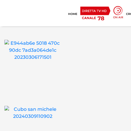
HOME
CR