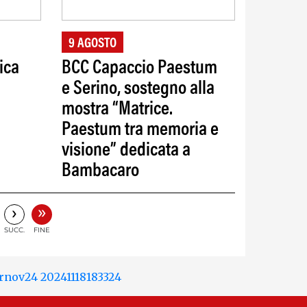
9 AGOSTO
ica
BCC Capaccio Paestum
e Serino, sostegno alla
mostra “Matrice.
Paestum tra memoria e
visione” dedicata a
Bambacaro
»
›
SUCC.
FINE