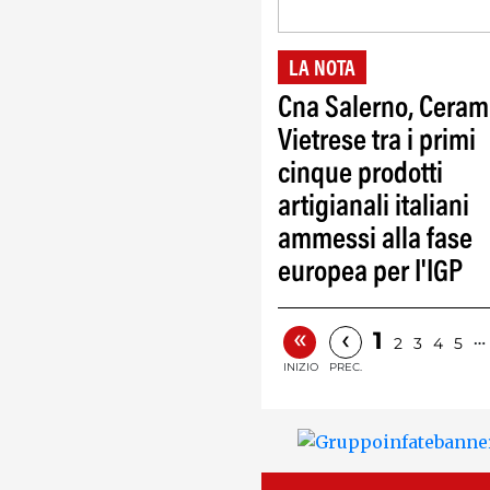
LA NOTA
Cna Salerno, Ceram
Vietrese tra i primi
cinque prodotti
artigianali italiani
ammessi alla fase
europea per I'IGP
«
‹
1
…
2
3
4
5
INIZIO
PREC.