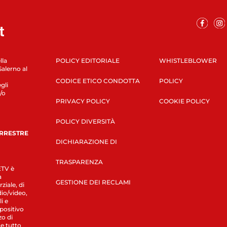
lla
POLICY EDITORIALE
WHISTLEBLOWER
Salerno al
CODICE ETICO CONDOTTA
POLICY
gli
/o
PRIVACY POLICY
COOKIE POLICY
POLICY DIVERSITÀ
ERRESTRE
DICHIARAZIONE DI
TRASPARENZA
LETV è
a
GESTIONE DEI RECLAMI
ziale, di
dio/video,
i e
spositivo
zo di
 e tutto