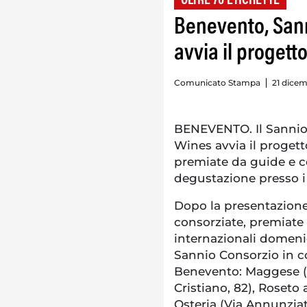
OLTRE 70 ETICHETTE
Benevento, Sann
avvia il progetto
Comunicato Stampa
21 dicem
BENEVENTO. Il Sannio 
Wines avvia il progetto
premiate da guide e co
degustazione presso i 
Dopo la presentazione 
consorziate, premiate 
internazionali domenic
Sannio Consorzio in co
Benevento: Maggese (Vi
Cristiano, 82), Roseto 
Osteria (Via Annunziata