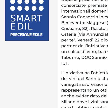
consorziate, premiate 
internazionali domenic
Sannio Consorzio in co
Benevento: Maggese (Vi
Cristiano, 82), Roseto 
Osteria (Via Annunziata
per te”. Venerdì 22 dic
partner dell’iniziativ
un calice di vino, tra 
Taburno, DOC Sannio 
IGT.
L’iniziativa ha l’obiet
dei vini del Sannio ch
variegata espressione 
rappresentano un ot
anche evidenziato dal
Milano dove i vini san
vini da abbinamento e 