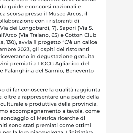
da guide e concorsi nazionali e
a scorsa presso il Museo Arcos, il
llaborazione con i ristoranti di
a dei Longobardi, 7), Sapori (Via S.
all’Arco (Via Traiano, 65) e Cotton Club
, 130), avvia il progetto “C’è un calice
embre 2023, gli ospiti dei ristoranti
a riceveranno in degustazione gratuita
i vini premiati a DOCG Aglianico del
e Falanghina del Sannio, Benevento
tivo di far conoscere la qualità raggiunta
e, oltre a rappresentare una parte della
culturale e produttiva della provincia,
timo accompagnamento a tavola, come
 sondaggio di Metrica ricerche di
niti sono stati premiati come ottimi
per la loro piacevolezza. L’iniziativa