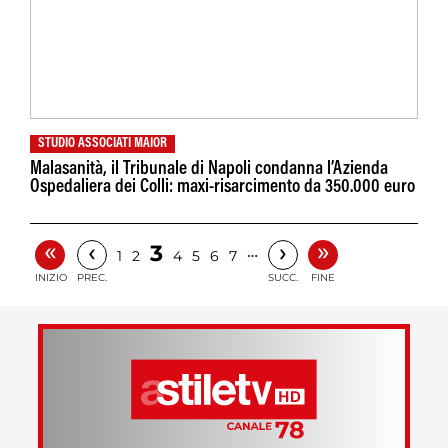
STUDIO ASSOCIATI MAIOR
Malasanità, il Tribunale di Napoli condanna l’Azienda
Ospedaliera dei Colli: maxi-risarcimento da 350.000 euro
«
»
‹
›
3
…
1
2
4
5
6
7
INIZIO
PREC.
SUCC.
FINE