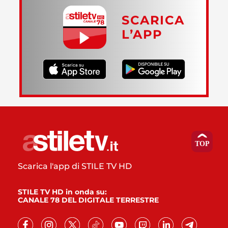
SCARICA
L’APP
Scarica l'app di STILE TV HD
STILE TV HD in onda su:
CANALE 78 DEL DIGITALE TERRESTRE