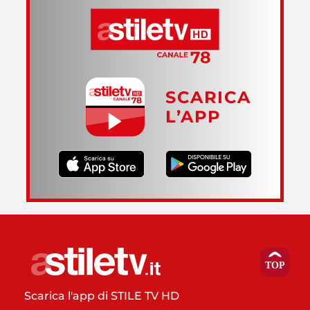
SCARICA
L’APP
Scarica l'app di STILE TV HD