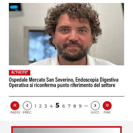
AL"FUCITO"
Ospedale Mercato San Severino, Endoscopia Digestiva
Operativa si riconferma punto riferimento del settore
«
»
‹
›
5
…
1
2
3
4
6
7
8
9
INIZIO
PREC.
SUCC.
FINE