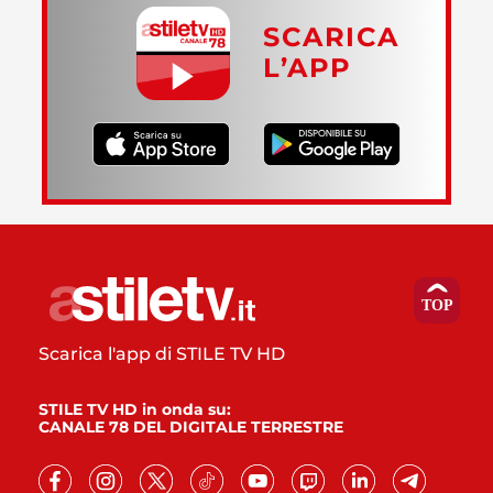
SCARICA
L’APP
Scarica l'app di STILE TV HD
STILE TV HD in onda su:
CANALE 78 DEL DIGITALE TERRESTRE