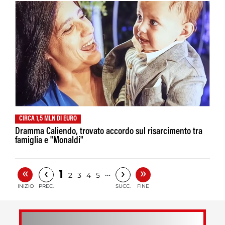
CIRCA 1,5 MLN DI EURO
Dramma Caliendo, trovato accordo sul risarcimento tra
famiglia e "Monaldi"
«
»
‹
›
1
…
2
3
4
5
INIZIO
PREC.
SUCC.
FINE