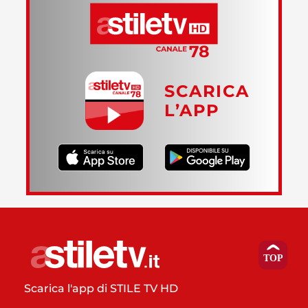
SCARICA
L’APP
Scarica l'app di STILE TV HD