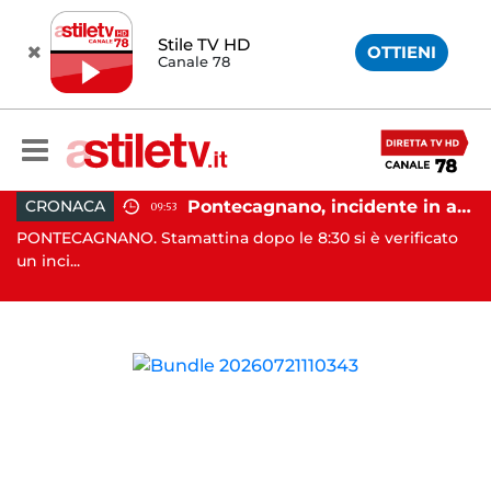
Stile TV HD
OTTIENI
Canale 78
e cambio di passo e nuova stagione politica"
Pontecagnano, incidente in autostrada: 5 giovani feriti
CRONACA
09:53
PONTECAGNANO. Stamattina dopo le 8:30 si è verificato
EB
un inci...
co