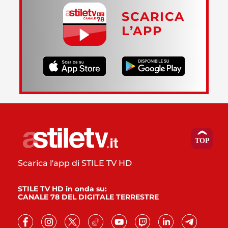
SCARICA
L’APP
Scarica l'app di STILE TV HD
STILE TV HD in onda su:
CANALE 78 DEL DIGITALE TERRESTRE