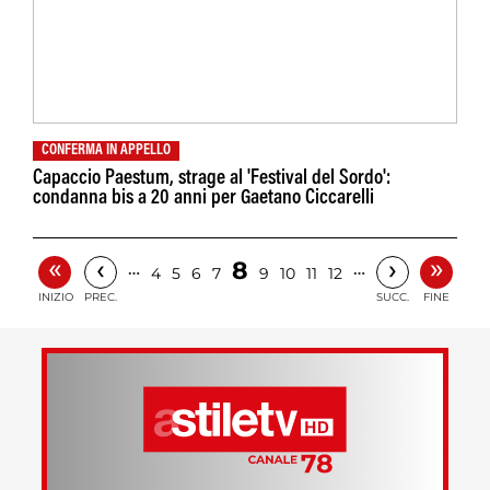
CONFERMA IN APPELLO
Capaccio Paestum, strage al 'Festival del Sordo':
condanna bis a 20 anni per Gaetano Ciccarelli
«
»
‹
›
8
…
…
4
5
6
7
9
10
11
12
INIZIO
PREC.
SUCC.
FINE