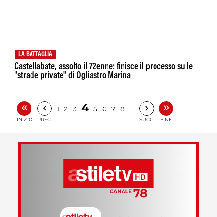
LA BATTAGLIA
Castellabate, assolto il 72enne: finisce il processo sulle
"strade private" di Ogliastro Marina
«
»
‹
›
4
…
1
2
3
5
6
7
8
INIZIO
PREC.
SUCC.
FINE