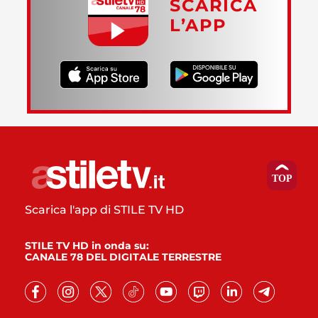
SCARICA
L’APP
Scarica l'app di STILE TV HD
STILE TV HD in onda su:
CANALE 78 DEL DIGITALE TERRESTRE