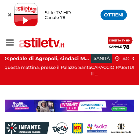
Stile TV HD
OTTIENI
Canale 78
Ospedale di Agropoli, sindaci Mutalipassi e Rizzo incontrano Fico: “Intesa per potenziare servizi”
SANITÀ
14:20
sso il Palazzo Santa
CAPACCIO PAESTUM. All’esito di proficue co
il ...