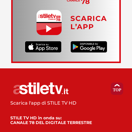
SCARICA
L’APP
Scarica l'app di STILE TV HD
STILE TV HD in onda su:
CANALE 78 DEL DIGITALE TERRESTRE