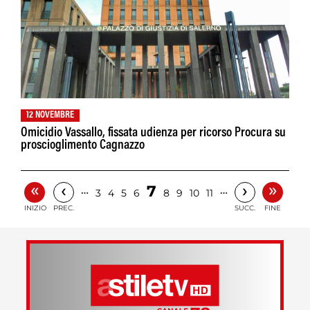
12 NOVEMBRE
Omicidio Vassallo, fissata udienza per ricorso Procura su
proscioglimento Cagnazzo
«
»
‹
›
7
…
…
3
4
5
6
8
9
10
11
INIZIO
PREC.
SUCC.
FINE