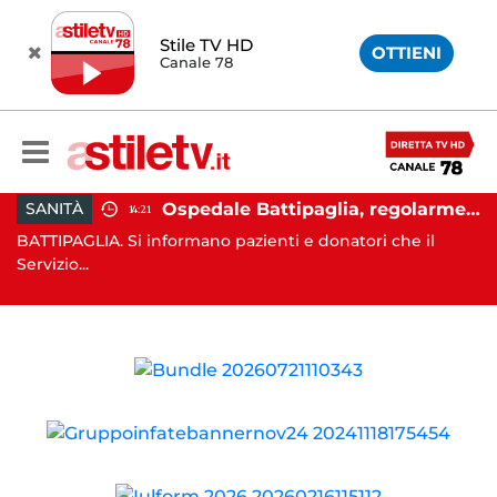
Stile TV HD
OTTIENI
Canale 78
rei, aumentano gli sfollati e infuria lo scontro politico
Ospedale Battipaglia, regolarmente in funzione il Servizio Trasfusionale
SANITÀ
14:21
7,
BATTIPAGLIA. Si informano pazienti e donatori che il
SA
Servizio...
e l