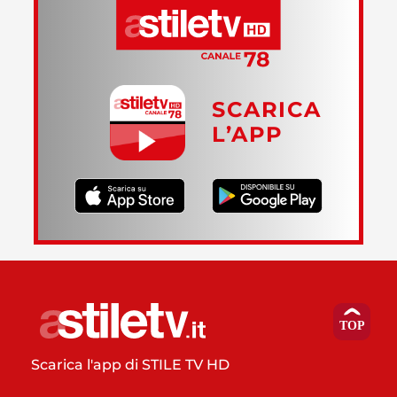
SCARICA
L’APP
Scarica l'app di STILE TV HD