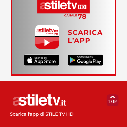
SCARICA
L’APP
Scarica l'app di STILE TV HD