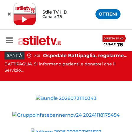
Stile TV HD
OTTIENI
Canale 78
rei, aumentano gli sfollati e infuria lo scontro politico
Ospedale Battipaglia, regolarmente in funzione il Servizio Trasfusionale
SANITÀ
14:21
7,
BATTIPAGLIA. Si informano pazienti e donatori che il
SA
Servizio...
e l