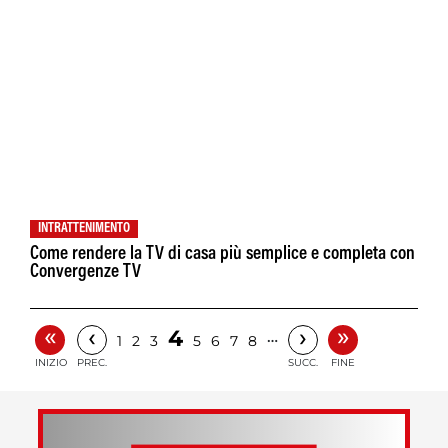
INTRATTENIMENTO
Come rendere la TV di casa più semplice e completa con
Convergenze TV
«
»
‹
›
4
…
1
2
3
5
6
7
8
INIZIO
PREC.
SUCC.
FINE