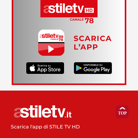
SCARICA
L’APP
Scarica l'app di STILE TV HD