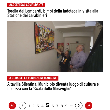
ACCOLTI DAL COMANDANTE
Torella dei Lombardi, bimbi della ludoteca in visita alla
Stazione dei carabinieri
A CURA DELLA FONDAZIONE MANGONE
Altavilla Silentina, Municipio diventa luogo di cultura e
bellezza con la 'Scala delle Meraviglie'
«
»
‹
›
5
…
1
2
3
4
6
7
8
9