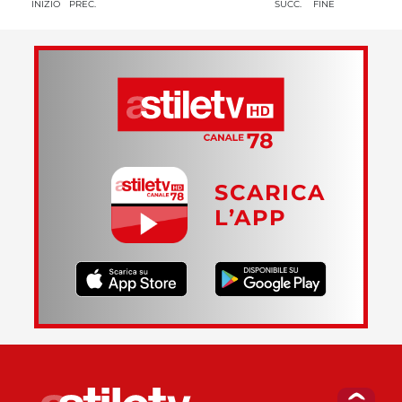
INIZIO
PREC.
SUCC.
FINE
SCARICA
L’APP