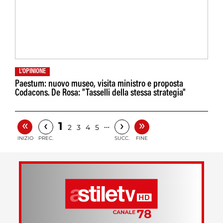
L'OPINIONE
Paestum: nuovo museo, visita ministro e proposta
Codacons. De Rosa: "Tasselli della stessa strategia"
«
»
‹
›
1
…
2
3
4
5
INIZIO
PREC.
SUCC.
FINE