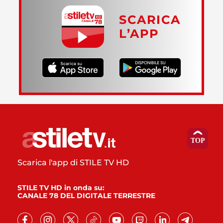
SCARICA
L’APP
Scarica l'app di STILE TV HD
STILE TV HD in onda su:
CANALE 78 DEL DIGITALE TERRESTRE