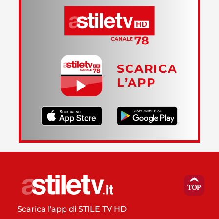
SCARICA
L’APP
Scarica l'app di STILE TV HD