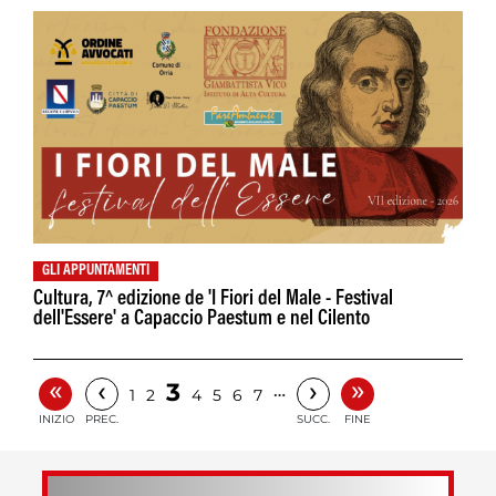
GLI APPUNTAMENTI
Cultura, 7^ edizione de 'I Fiori del Male - Festival
dell'Essere' a Capaccio Paestum e nel Cilento
«
»
‹
›
3
…
1
2
4
5
6
7
INIZIO
PREC.
SUCC.
FINE