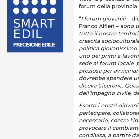
forum della provincia 
“
I forum giovanili
– di
Franco Alfieri –
sono un
tutto il nostro territ
crescita socioculturale
politica giovanissimo 
uno dei primi a favori
sede al forum locale,
preziosa per avvicinar
dovrebbe spendere un 
diceva Cicerone. Ques
dell’impegno civile, de
Esorto i nostri giovani
partecipare, collabora
necessario, contro l’i
provocare il cambiam
condivisa, a partire da