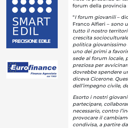
forum della provincia 
“
I forum giovanili
– di
Franco Alfieri –
sono un
tutto il nostro territ
crescita socioculturale
politica giovanissimo 
uno dei primi a favori
sede al forum locale,
preziosa per avvicinar
dovrebbe spendere un 
diceva Cicerone. Ques
dell’impegno civile, de
Esorto i nostri giovani
partecipare, collabora
necessario, contro l’i
provocare il cambiam
condivisa, a partire da