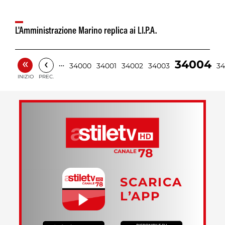
L'Amministrazione Marino replica ai LI.P.A.
«
‹
34004
…
34000
34001
34002
34003
3
INIZIO
PREC.
SCARICA
L’APP