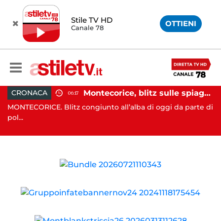
Stile TV HD
OTTIENI
Canale 78
assi e Rizzo incontrano Fico: “Intesa per potenziare servizi”
Montecorice, blitz sulle spiagge libere: sequestrati oltre 300 ombrelloni e lettini lasciati sull’arenile
CRONACA
06:17
nta
MONTECORICE. Blitz congiunto all’alba di oggi da parte di
CA
pol...
il .