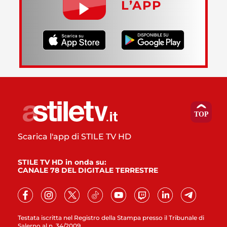
L’APP
Scarica l'app di STILE TV HD
STILE TV HD in onda su:
CANALE 78 DEL DIGITALE TERRESTRE
Testata iscritta nel Registro della Stampa presso il Tribunale di
Salerno al n. 34/2009