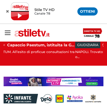
Stile TV HD
OTTIENI
Canale 78
Capaccio Paestum, istituita la Guardia Medica Turistica presso il Psaut di Piazza Santini
GIUDIZIARIA
13:26
oficue consultazioni tra
NAPOLI. Trovato l'accordo per il risarc
o...