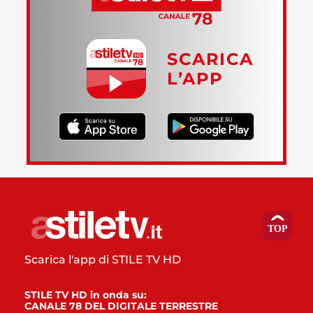
SCARICA
L’APP
Scarica l'app di STILE TV HD
STILE TV HD in onda su:
CANALE 78 DEL DIGITALE TERRESTRE