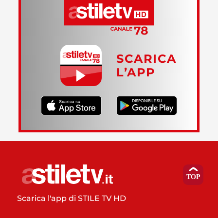
SCARICA
L’APP
Scarica l'app di STILE TV HD