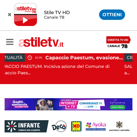
Stile TV HD
OTTIENI
Canale 78
Capaccio Paestum, evasione tassa di soggiorno: scoperte 49 strutture fantasma, elevate 132 sanzioni
CRONACA
13:55
ncisiva azione del Comune di
SALERNO. E' stato scoperto
a...