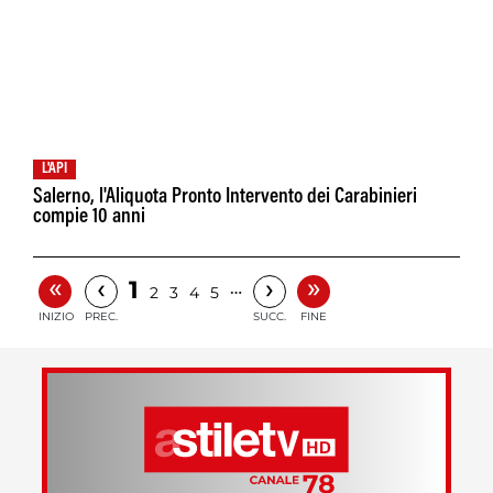
L'API
Salerno, l'Aliquota Pronto Intervento dei Carabinieri
compie 10 anni
«
»
‹
›
1
…
2
3
4
5
INIZIO
PREC.
SUCC.
FINE