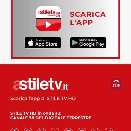
SCARICA
L’APP
Scarica l'app di STILE TV HD
STILE TV HD in onda su:
CANALE 78 DEL DIGITALE TERRESTRE