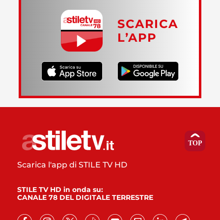
SCARICA
L’APP
Scarica l'app di STILE TV HD
STILE TV HD in onda su:
CANALE 78 DEL DIGITALE TERRESTRE