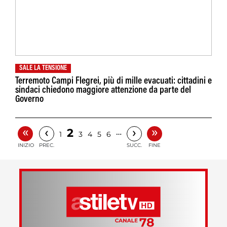
SALE LA TENSIONE
Terremoto Campi Flegrei, più di mille evacuati: cittadini e
sindaci chiedono maggiore attenzione da parte del
Governo
«
»
‹
›
2
…
1
3
4
5
6
INIZIO
PREC.
SUCC.
FINE