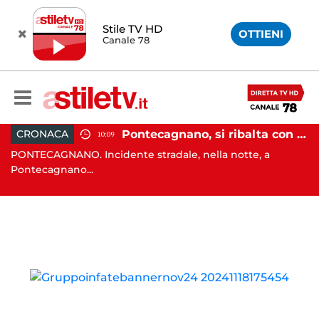
Stile TV HD
OTTIENI
Canale 78
raffollato nel centro storico: maxi sanzione e trasferimento ospiti
Pontecagnano, si ribalta con l'auto alla rotatoria: giovane ferito
CRONACA
10:09
PONTECAGNANO. Incidente stradale, nella notte, a
C
Pontecagnano...
Ca