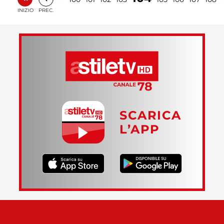
INIZIO
PREC.
SCARICA
L’APP