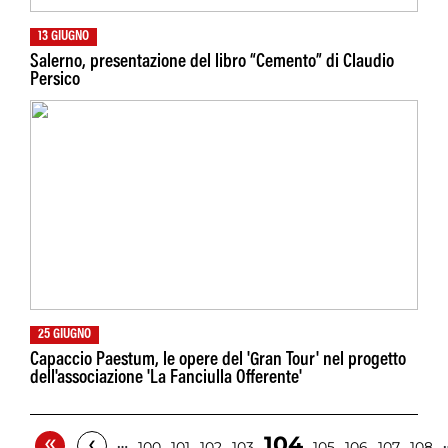
13 GIUGNO
Salerno, presentazione del libro “Cemento” di Claudio
Persico
25 GIUGNO
Capaccio Paestum, le opere del 'Gran Tour' nel progetto
dell'associazione 'La Fanciulla Offerente'
«
‹
104
…
100
101
102
103
105
106
107
108