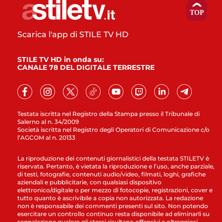
Scarica l'app di STILE TV HD
STILE TV HD in onda su:
CANALE 78 DEL DIGITALE TERRESTRE
Testata iscritta nel Registro della Stampa presso il Tribunale di
Salerno al n. 34/2009
Società iscritta nel Registro degli Operatori di Comunicazione c/o
l’AGCOM al n. 20133
La riproduzione dei contenuti giornalistici della testata STILETV è
riservata. Pertanto, è vietata la riproduzione e l’uso, anche parziale,
di testi, fotografie, contenuti audio/video, filmati, loghi, grafiche
aziendali e pubblicitarie, con qualsiasi dispositivo
elettronico/digitale o per mezzo di fotocopie, registrazioni, cover e
tutto quanto è ascrivibile a copia non autorizzata. La redazione
non è responsabile dei commenti presenti sul sito. Non potendo
esercitare un controllo continuo resta disponibile ad eliminarli su
segnalazione qualora gli stessi risultano offensivi e oltraggiosi.