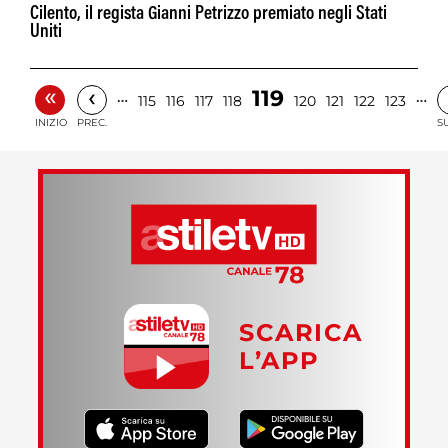
Cilento, il regista Gianni Petrizzo premiato negli Stati
Uniti
«
‹
119
…
…
115
116
117
118
120
121
122
123
INIZIO
PREC.
S
SCARICA
L’APP