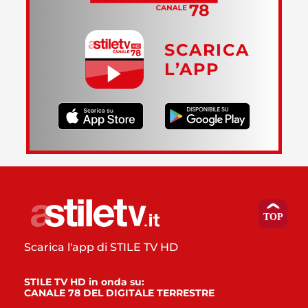
SCARICA
L’APP
Scarica l'app di STILE TV HD
STILE TV HD in onda su:
CANALE 78 DEL DIGITALE TERRESTRE