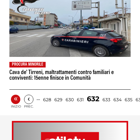
PROCURA MINORILE
Cava de' Tirreni, maltrattamenti contro familiari e
conviventi: 15enne finisce in Comunità
«
‹
632
…
628
629
630
631
633
634
635
6
INIZIO
PREC.