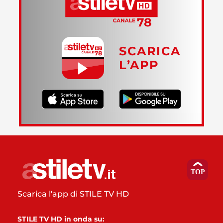
SCARICA
L’APP
Scarica l'app di STILE TV HD
STILE TV HD in onda su: